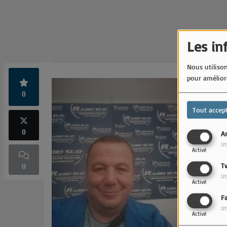
Les in
Nous utilison
pour améliore
Bio en cour
0
Tout accep
0
An
Ut
Activé
T
0
Ut
Activé
F
Ut
Activé