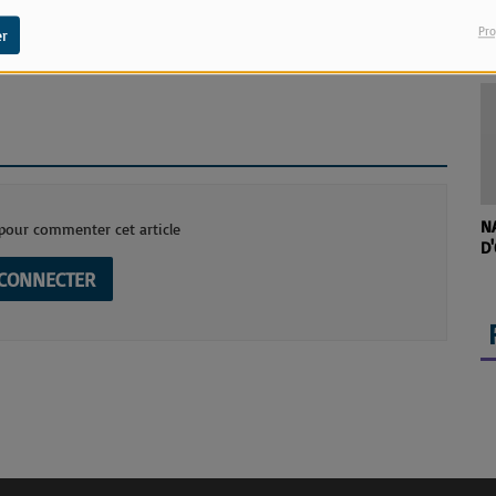
Pro
r
L'
R
N
our commenter cet article
D'
 CONNECTER