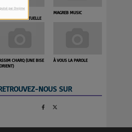
pulsé par Orejime
HEURE DE LA
MAGREB MUSIC
ET SI ON PA
ENCONTRE SPIRITUELLE
ASSIM CHARQ (UNE BISE
À VOUS LA PAROLE
PASSION C
ORIENT)
RETROUVEZ-NOUS SUR