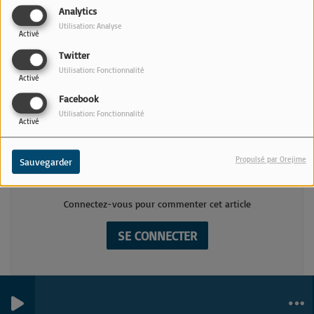
Analytics
Utilisation: Analyse
Activé
Twitter
DIMANCHE, DE 16:00 À 17:00
Utilisation: Fonctionnalité
Activé
Facebook
Description en cours de rédaction....
Utilisation: Fonctionnalité
Activé
Commentaires(0)
Propulsé par Orejime
Sauvegarder
Connectez-vous pour commenter cet article
SE CONNECTER
0
0
0