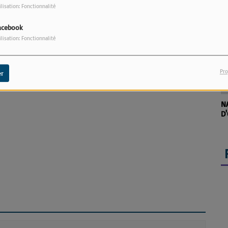
ilisation: Fonctionnalité
L'
acebook
R
ilisation: Fonctionnalité
Pro
r
N
D'