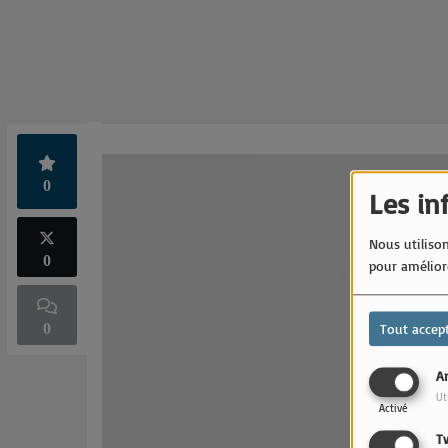
0
Les in
Nous utilison
0
pour améliore
0
Tout accep
An
Ut
Activé
T