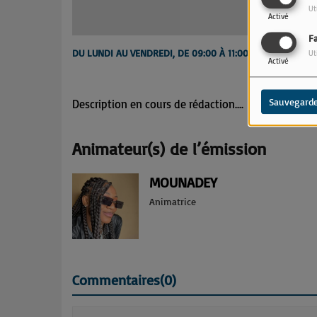
Ut
Activé
F
DU LUNDI AU VENDREDI, DE 09:00 À 11:00
Ut
Activé
Sauvegarde
Description en cours de rédaction....
Animateur(s) de l’émission
MOUNADEY
Animatrice
Commentaires(0)