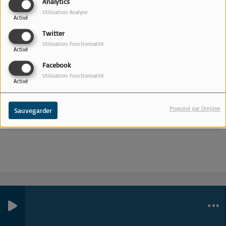
Analytics
Utilisation: Analyse
Activé
Twitter
Commentaires(0)
Utilisation: Fonctionnalité
Activé
Facebook
Utilisation: Fonctionnalité
Connectez-vous pour commenter cet article
Activé
SE CONNECTER
Propulsé par Orejime
Sauvegarder
0
0
0